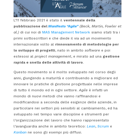
L’11 febbraio 2021 è stato il
ventennale della
pubblicazione del
Manifesto “Agile”
(Beck, Martin, Fowler et
al.)
di cui noi di
MAS Management Network
siamo stati tra i
primi sottoscrittori e che diede il via ad un movimento
internazionale volto al
rinnovamento di metodologie per
lo sviluppo di progetti
, nato in ambito
software
e poi
estesosi al
project management
, e mirato ad una
gestione
rapida e snella delle attività di lavoro
.
Questo movimento si è molto sviluppato nel corso degli
anni, giungendo a maturità e contribuendo a migliorare ed
innovare le pratiche di gestione progettuale nelle imprese
di tutto il mondo ed in ogni settore.
Agile
è infatti un
mondo di nuovi metodi che vanno raffinandosi e
modificandosi a seconda delle esigenze delle aziende, in
particolare nei settori più sensibili al cambiamento, ed ha
sviluppato nel tempo varie discipline e strumenti per
l’organizzazione del lavoro che hanno rappresentato
l’avanguardia anche in ambito teoretico:
Lean
,
Scrum
e
Kanban
ne sono gli esempi più diffusi.