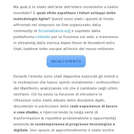
Ma qual è lo stato dell’arte dell’intero movimento a livello
mondiale? E
quali sfide aspettano i futuri sviluppi delle
metodologie Agile?
Questi sono stati i quesiti di fondo
affrontati nel simposio
on-line
organizzato dalla
community
di
Scrumalliance.org
e ospitato dalla
piattaforma
Linkedin
per la fruizione sul web, e trasmesso
in streaming dalla storica
Aspen Room
di Snowbird nello
Utah, laddove tutto nacque all’inizio del nuovo millennio.
VAI ALL’EVENTO
Durante l’evento sono stati dapprima esplorati gli intenti e
le motivazioni che hanno spinto inizialmente i sottoscrittori
del Manifesto, analizzando ciò che è cambiato negli ultimi
vent’anni. Ciò ha avuto la funzione di introdurre le
riflessioni sullo stato attuale delle discipline
Agile
,
discutendo in particolare delle
reali esperienze di lavoro
e
case studies
, e ripercorrendo la lunga serie di
trasformazioni (e rispettive problematiche e opportunità)
avvenute
in contemporanea al progresso tecnologico e
digitale
.
Uno spazio di approfondimento è stato inoltre