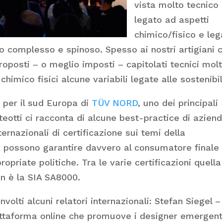
vista molto tecnico
legato ad aspetti
chimico/fisico e leg
lto complesso e spinoso. Spesso ai nostri artigiani 
roposti – o meglio imposti – capitolati tecnici mol
himico fisici alcune variabili legate alle sostenibil
e per il sud Europa di
TÜV NORD
, uno dei principali
teotti ci racconta di alcune best-practice di azien
ternazionali di certificazione sui temi della
che possono garantire davvero al consumatore finale 
opriate politiche. Tra le varie certificazioni quella
on è la SIA SA8000.
nvolti alcuni relatori internazionali: Stefan Siegel –
attaforma online che promuove i designer emergent