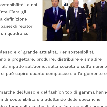
ostenibilità” e noi
nte Fiera gli
la definizione
panel di relatori
e un quadro su
lesso e di grande attualità. Per sostenibilità
no a progettare, produrre, distribuire e smaltire
all’impatto sull’uomo, sulla società e sull’ambient
 si può capire quanto complesso sia l’argomento e
li marche del lusso e del fashion top di gamma hann
 di sostenibilità sia adottando delle specifiche
o i temi della sostenibilità all’interno della propri