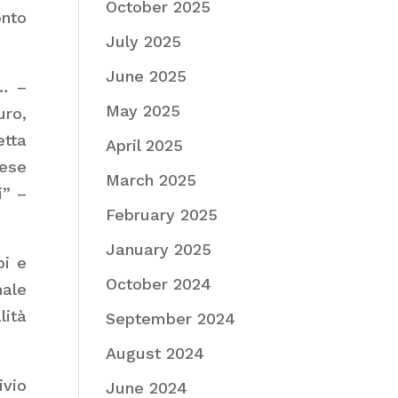
October 2025
onto
July 2025
June 2025
o… –
May 2025
uro,
tta
April 2025
rese
March 2025
i” –
February 2025
January 2025
pi e
October 2024
nale
lità
September 2024
August 2024
ivio
June 2024