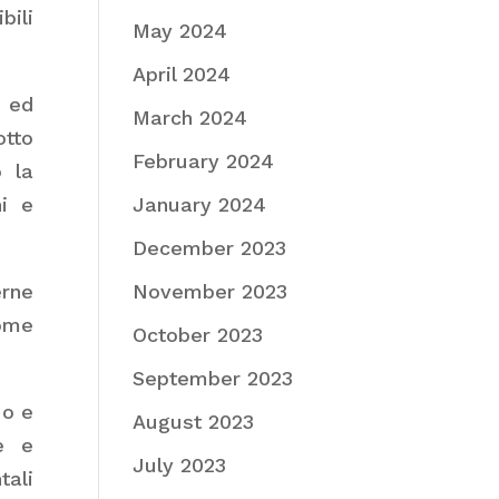
bili
May 2024
April 2024
e ed
March 2024
otto
February 2024
o la
January 2024
ni e
December 2023
November 2023
erne
come
October 2023
September 2023
uo e
August 2023
e e
July 2023
tali