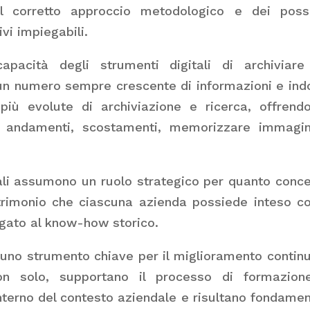
l corretto approccio metodologico e dei possi
vi impiegabili.
apacità degli strumenti digitali di archiviar
 un numero sempre crescente di informazioni e ind
più evolute di archiviazione e ricerca, offrend
ti, andamenti, scostamenti, memorizzare immagi
tali assumono un ruolo strategico per quanto conc
atrimonio che ciascuna azienda possiede inteso 
egato al know-how storico.
o uno strumento chiave per il miglioramento contin
on solo, supportano il processo di formazion
nterno del contesto aziendale e risultano fondamen