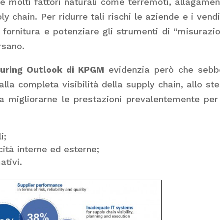
e molti fattori naturali come terremoti, allagamen
y chain. Per ridurre tali rischi le aziende e i vendi
i fornitura e potenziare gli strumenti di “misurazi
rsano.
uring Outlook di KPGM
evidenzia però che sebb
alla completa visibilità della supply chain, allo st
a migliorarne le prestazioni prevalentemente per
i;
tà interne ed esterne;
ativi.