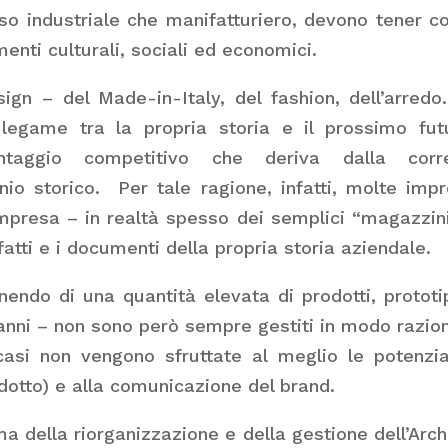
so industriale che manifatturiero, devono tener c
nti culturali, sociali ed economici.
ign – del Made-in-Italy, del fashion, dell’arred
 legame tra la propria storia e il prossimo fut
ntaggio competitivo che deriva dalla corre
nio storico. Per tale ragione, infatti, molte imp
impresa – in realtà spesso dei semplici “magazzin
atti e i documenti della propria storia aziendale.
endo di una quantità elevata di prodotti, prototi
i anni – non sono però sempre gestiti in modo razio
casi non vengono sfruttate al meglio le potenzia
odotto) e alla comunicazione del brand.
ema della riorganizzazione e della gestione dell’Arch