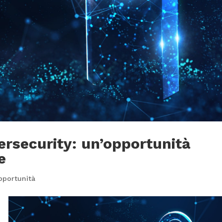
rsecurity: un’opportunità
e
pportunità