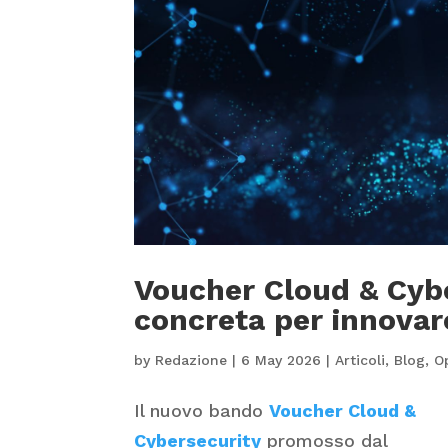
Voucher Cloud & Cybe
concreta per innovar
by
Redazione
|
6 May 2026
|
Articoli
,
Blog
,
O
Il nuovo bando
Voucher Cloud &
Cybersecurity
promosso dal