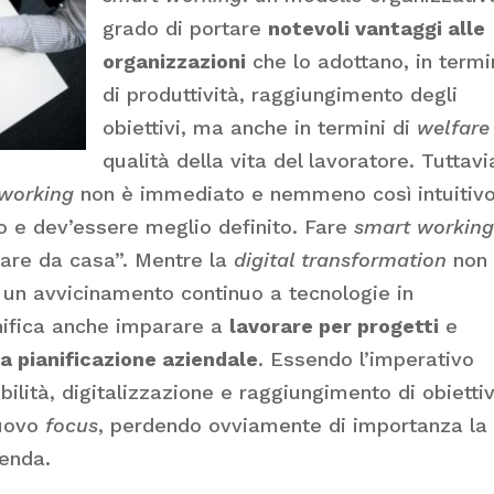
grado di portare
notevoli vantaggi alle
organizzazioni
che lo adottano, in termi
di produttività, raggiungimento degli
obiettivi, ma anche in termini di
welfare
qualità della vita del lavoratore. Tuttavi
working
non è immediato e nemmeno così intuitivo:
 e dev’essere meglio definito. Fare
smart workin
rare da casa”. Mentre la
digital transformation
non
 un avvicinamento continuo a tecnologie in
ifica anche imparare a
lavorare per progetti
e
la pianificazione aziendale
. Essendo l’imperativo
ibilità, digitalizzazione e raggiungimento di obiettiv
nuovo
focus
, perdendo ovviamente di importanza la
ienda.