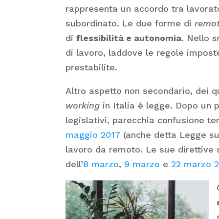
rappresenta un accordo tra lavorato
subordinato. Le due forme di
remot
di
flessibilità e autonomia
. Nello
s
di lavoro, laddove le regole impost
prestabilite.
Altro aspetto non secondario, dei 
working
in Italia è legge. Dopo un 
legislativi, parecchia confusione t
maggio 2017
(anche detta Legge s
lavoro da remoto. Le sue direttive
dell’
8 marzo
,
9 marzo
e
22 marzo 