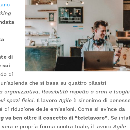
lano
king
ondata
ta
nte di
 sui
do di
i un’azienda che si basa su quattro pilastri
ra organizzativa
,
flessibilità rispetto a orari e luoghi
vi spazi fisici
. Il lavoro
Agile
è sinonimo di beness
hé di riduzione delle emissioni. Come si evince da
ng
va ben oltre il concetto di “telelavoro”
. Se infat
vera e propria forma contrattuale, il lavoro
Agile