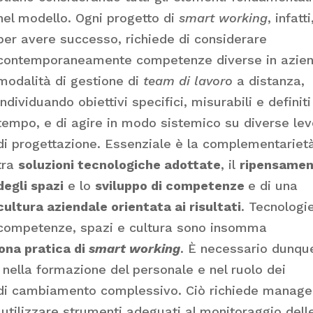
nel modello. Ogni progetto di
smart working
, infatti
per avere successo, richiede di considerare
contemporaneamente competenze diverse in azien
modalità di gestione di
team di lavoro
a distanza,
individuando obiettivi specifici, misurabili e definiti
tempo, e di agire in modo sistemico su diverse le
di progettazione. Essenziale è la complementariet
tra
soluzioni tecnologiche adottate
, il
ripensame
degli spazi
e lo
sviluppo di competenze
e di una
cultura aziendale orientata ai risultati
. Tecnologie
competenze, spazi e cultura sono insomma
ona pratica di
smart working
. È necessario dunqu
nella formazione del personale e nel ruolo dei
o di cambiamento complessivo. Ciò richiede manage
 utilizzare strumenti adeguati al monitoraggio dell