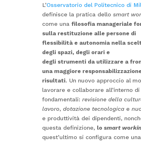
L’
Osservatorio del Politecnico di Mi
definisce la pratica dello
smart wor
come una
filosofia manageriale f
sulla restituzione alle persone di
flessibilità e autonomia nella scel
degli spazi, degli orari e
degli strumenti da utilizzare a fro
una maggiore responsabilizzazione
risultati
. Un nuovo approccio al mo
lavorare e collaborare all’interno d
fondamentali:
revisione della cultu
lavoro
,
dotazione tecnologica
e
nuo
e produttività dei dipendenti, nonc
questa definizione,
lo
smart worki
quest’ultimo si configura come una 