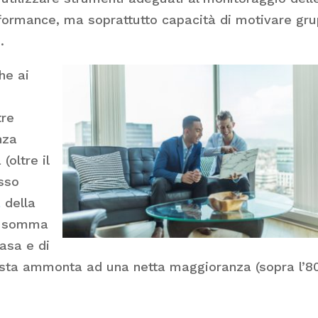
erformance, ma soprattutto capacità di motivare gru
.
he ai
tre
nza
oltre il
esso
a
della
a somma
casa e di
iasta ammonta ad una netta maggioranza (sopra l’