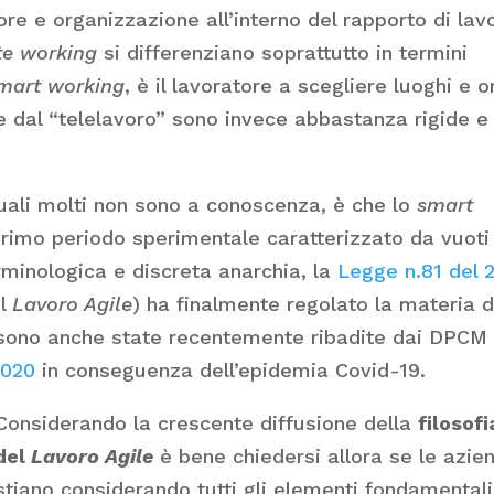
re e organizzazione all’interno del rapporto di lav
e working
si differenziano soprattutto in termini
mart working
, è il lavoratore a scegliere luoghi e o
e dal “telelavoro” sono invece abbastanza rigide e
quali molti non sono a conoscenza, è che lo
smart
primo periodo sperimentale caratterizzato da vuoti
erminologica e discreta anarchia, la
Legge n.81 del 
ul
Lavoro Agile
) ha finalmente regolato la materia d
 sono anche state recentemente ribadite dai DPCM
2020
in conseguenza dell’epidemia Covid-19.
Considerando la crescente diffusione della
filosofi
del
Lavoro Agile
è bene chiedersi allora se le azie
stiano considerando tutti gli elementi fondamentali