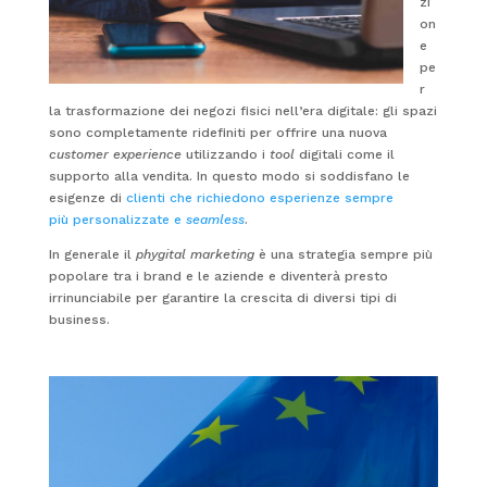
zi
on
e
pe
r
la trasformazione dei negozi fisici nell’era digitale: gli spazi
sono completamente ridefiniti per offrire una nuova
customer experience
utilizzando i
tool
digitali come il
supporto alla vendita. In questo modo si soddisfano le
esigenze di
clienti che richiedono esperienze sempre
più personalizzate e
seamless
.
In generale il
phygital marketing
è una strategia sempre più
popolare tra i brand e le aziende e diventerà presto
irrinunciabile per garantire la crescita di diversi tipi di
business.