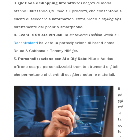
QR Code e Shopping Interattivo:
i negozi di moda
stanno utilizzando
QR Code
sui prodotti, che consentono ai
clienti di accedere a informazioni extra, video e
styling tips
direttamente dal proprio smartphone.
Eventi e Sfilate Virtuali:
la
Metaverse Fashion Week
su
Decentraland
ha visto la partecipazione di brand come
Dolce & Gabbana e Tommy Hilfiger.
Personalizzazione con AI e Big Data:
Nike e Adidas
offrono scarpe personalizzabili tramite strumenti digitali
che permettono ai clienti di scegliere colori e materiali.
Il
ph
ygi
tal
è
la
so
lu