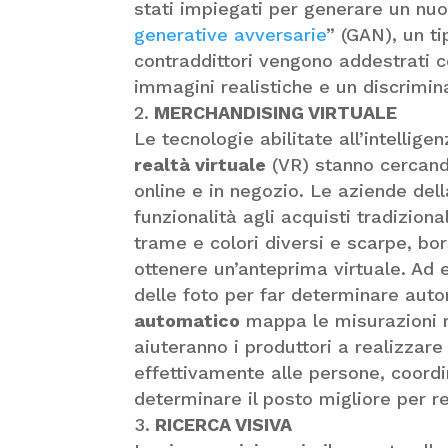
stati impiegati per generare un nuo
generative avversarie
” (GAN), un t
contraddittori vengono addestrati
immagini realistiche e un discrimina
MERCHANDISING VIRTUALE
Le tecnologie abilitate all’intellige
realtà virtuale
(VR) stanno cercando
online e in negozio. Le aziende del
funzionalità agli acquisti tradiziona
trame e colori diversi e scarpe, bor
ottenere un’anteprima virtuale. Ad 
delle foto per far determinare auto
automatico
mappa le misurazioni ris
aiuteranno i produttori a realizzare
effettivamente alle persone, coordin
determinare il posto migliore per re
RICERCA VISIVA