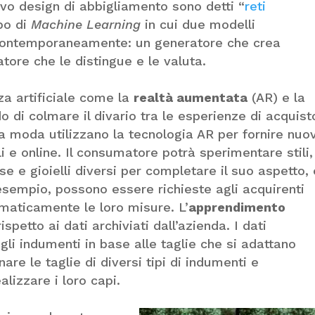
vo design di abbigliamento sono detti “
reti
ipo di
Machine Learning
in cui due modelli
 contemporaneamente: un generatore che crea
tore che le distingue e le valuta.
nza artificiale come la
realtà aumentata
(AR) e la
 di colmare il divario tra le esperienze di acquist
la moda utilizzano la tecnologia AR per fornire nuo
li e online. Il consumatore potrà sperimentare stili,
se e gioielli diversi per completare il suo aspetto,
esempio, possono essere richieste agli acquirenti
maticamente le loro misure. L’
apprendimento
petto ai dati archiviati dall’azienda. I dati
 gli indumenti in base alle taglie che si adattano
are le taglie di diversi tipi di indumenti e
alizzare i loro capi.