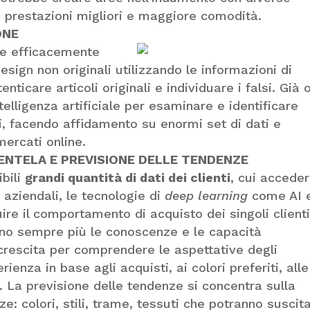
o prestazioni migliori e maggiore comodità.
ONE
ere efficacemente
sign non originali utilizzando le informazioni di
nticare articoli originali e individuare i falsi. Già 
telligenza artificiale per esaminare e identificare
i, facendo affidamento su enormi set di dati e
ercati online.
ENTELA E PREVISIONE DELLE TENDENZE
bili
grandi quantità di dati dei clienti
, cui accede
i aziendali, le tecnologie di
deep learning
come AI 
re il comportamento di acquisto dei singoli clienti.
tano sempre più le conoscenze e le capacità
crescita per comprendere le aspettative degli
rienza in base agli acquisti, ai colori preferiti, alle
e. La previsione delle tendenze si concentra sulla
ze: colori, stili, trame, tessuti che potranno suscit