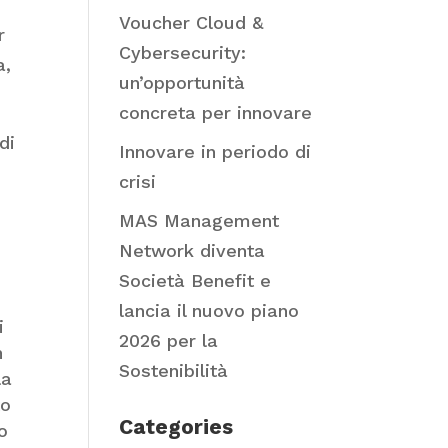
Voucher Cloud &
r
Cybersecurity:
a,
un’opportunità
concreta per innovare
di
Innovare in periodo di
crisi
MAS Management
Network diventa
Società Benefit e
lancia il nuovo piano
i
2026 per la
n
Sostenibilità
la
to
Categories
no