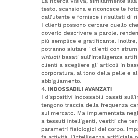
La ricerca visiva, similarmente all
testo, scansiona e riconosce le foto
dall’utente e fornisce i risultati di r
I clienti possono cercare quello ch
doverlo descrivere a parole, renden
più semplice e gratificante. Inoltre, 
potranno aiutare i clienti con strum
virtuali
basati sull’intelligenza artif
clienti a scegliere gli articoli in bas
corporatura, al tono della pelle e a
abbigliamento.
INDOSSABILI AVANZATI
I dispositivi indossabili basati sull
tengono traccia della frequenza ca
sul mercato. Ma implementata negli 
a tessuti intelligenti, vestiti che te
parametri fisiologici del corpo. Im
fa attività, l’intelligenza artificia