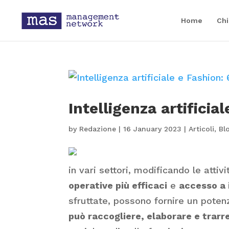
Home
Chi
Intelligenza artificia
by
Redazione
|
16 January 2023
|
Articoli
,
Bl
in vari settori, modificando le attiv
operative più efficaci
e
accesso a 
sfruttate, possono fornire un pote
può raccogliere, elaborare e trarre 