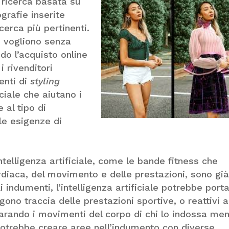
a ricerca basata su
grafie inserite
icerca più pertinenti.
e vogliono senza
do l’acquisto online
i rivenditori
enti di
styling
iciale che aiutano i
e al tipo di
lle esigenze di
’intelligenza artificiale, come le bande fitness che
rdiaca, del movimento e delle prestazioni, sono gi
indumenti, l’intelligenza artificiale potrebbe port
ngono traccia delle prestazioni sportive, o reattivi a
parando i movimenti del corpo di chi lo indossa men
le potrebbe creare aree nell’indumento con diverse