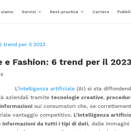
 siamo
Servizi
Best-practice
Carriera
Pubbli
le e Fashion: 6 trend per il 202
og
L’
intelligenza artificiale
(AI) si sta diffonden
ità aziendali tramite
tecnologie creative
,
procedur
informazioni
sui consumatori che, se correttamen
nziale vantaggio competitivo.
L’intelligenza artifici
informazioni da tutti i tipi di dati
, dalle immagini