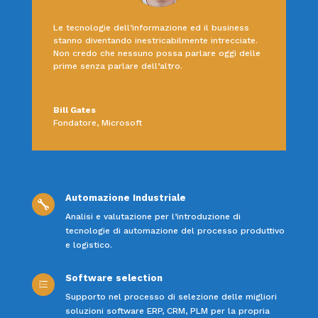
Le tecnologie dell’informazione ed il business
stanno diventando inestricabilmente intrecciate.
Non credo che nessuno possa parlare oggi delle
prime senza parlare dell’altro.
Bill Gates
Fondatore
,
Microsoft
Automazione Industriale

Analisi e valutazione per l’introduzione di
tecnologie di automazione del processo produttivo
e logistico.
Software selection
e
Supporto nel processo di selezione delle migliori
soluzioni software ERP, CRM, PLM per la propria