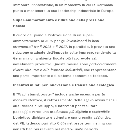
stimolare l’innovazione, in un momento in cui la Germania
punta a mantenere la sua leadership industriale in Europa.
Super-ammortamento e riduzione della pressione
fiscale
Il cuore del piano è l’introduzione di un super-
ammortamento al 30% per gli
investimenti in beni
strumentali tra il 2025 e il 2027
. In parallelo, è prevista una
riduzione graduale dell’imposta sulle imprese, rendendo la
Germania un ambiente fiscale più favorevole agli
investimenti produttivi. Queste misure sono
particolarmente
rivolte alle PMI e alle imprese industriali
, che rappresentano
una parte importante del sistema economico tedesco.
Incentivi mirati per innovazione e transizione ecologica
Il “Wachstumsbooster” include anche
incentivi per la
mobilità elettrica
, il rafforzamento delle agevolazioni fiscali
alla Ricerca e Sviluppo, e interventi per facilitare il
passaggio verso una
produzione più
digitale e sostenibile
.
L’obiettivo dichiarato è stimolare una crescita aggiuntiva
del PIL tedesco pari allo 0,6% nel breve termine, ma con
impatti ben più rilevanti nel medio-lungo periodo.