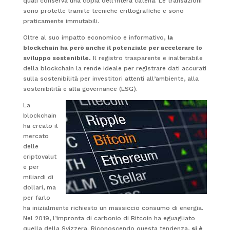
quali conserva una copia dell’intera catena. Le transazioni
sono protette tramite tecniche crittografiche e sono
praticamente immutabili.
Oltre al suo impatto economico e informativo,
la
blockchain ha però anche il potenziale per accelerare lo
sviluppo sostenibile.
Il registro trasparente e inalterabile
della blockchain la rende ideale per registrare dati accurati
sulla sostenibilità per investitori attenti all’ambiente, alla
sostenibilità e alla governance (ESG).
La
blockchain
ha creato il
mercato
delle
criptovalut
e per
miliardi di
dollari, ma
per farlo
ha inizialmente richiesto un massiccio consumo di energia.
Nel 2019, l’impronta di carbonio di Bitcoin ha eguagliato
quella della Svizzera. Riconoscendo questa tendenza,
si è