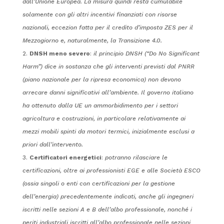
dall’Unione Europea. La misura quindi resta cumulabile
solamente con gli altri incentivi finanziati con risorse
nazionali, eccezion fatta per il credito d’imposta ZES per il
Mezzogiorno e, naturalmente, la Transizione 4.0.
DNSH meno severo
:
il principio DNSH (“Do No Significant
Harm”) dice in sostanza che gli interventi previsti dal PNRR
(piano nazionale per la ripresa economica) non devono
arrecare danni significativi all’ambiente. Il governo italiano
ha ottenuto dalla UE un ammorbidimento per i settori
agricoltura e costruzioni, in particolare relativamente ai
mezzi mobili spinti da motori termici, inizialmente esclusi a
priori dall’intervento.
Certificatori energetici
:
potranno rilasciare le
certificazioni, oltre ai professionisti EGE e alle Società ESCO
(ossia singoli o enti con certificazioni per la gestione
dell’energia) precedentemente indicati, anche gli ingegneri
iscritti nelle sezioni A e B dell’albo professionale, nonché i
periti industriali iscritti all’albo professionale nelle sezioni