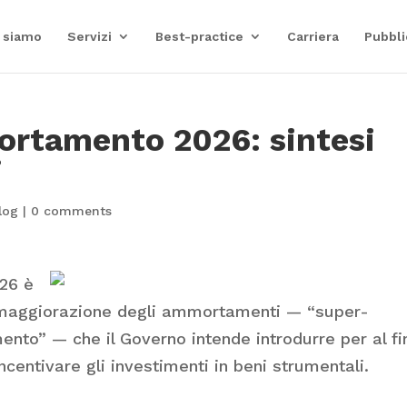
 siamo
Servizi
Best-practice
Carriera
Pubbli
ortamento 2026: sintesi
i
log
|
0 comments
026 è
maggiorazione degli ammortamenti — “super-
o” — che il Governo intende introdurre per al fi
incentivare gli investimenti in beni strumentali.