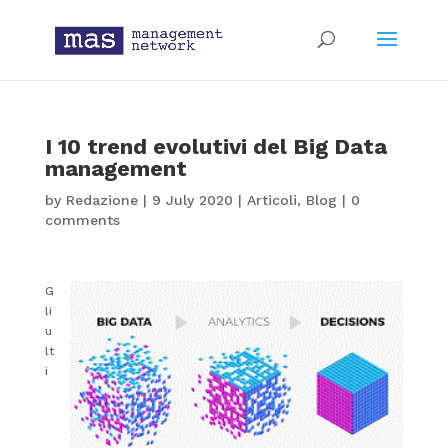
I 10 trend evolutivi del Big Data
management
by
Redazione
|
9 July 2020
|
Articoli
,
Blog
|
0
comments
G
li
u
lt
i