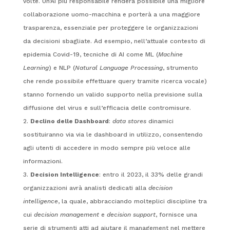
volte. Un’AI più responsabile renderà possibile una migliore
collaborazione uomo-macchina e porterà a una maggiore
trasparenza, essenziale per proteggere le organizzazioni
da decisioni sbagliate. Ad esempio, nell’attuale contesto di
epidemia Covid-19, tecniche di AI come ML (
Machine
Learning
) e NLP (
Natural Language Processing
, strumento
che rende possibile effettuare query tramite ricerca vocale)
stanno fornendo un valido supporto nella previsione sulla
diffusione del virus e sull’efficacia delle contromisure.
Declino delle Dashboard
:
data stores
dinamici
sostituiranno via via le dashboard in utilizzo, consentendo
agli utenti di accedere in modo sempre più veloce alle
informazioni.
Decision Intelligence
: entro il 2023, il 33% delle grandi
organizzazioni avrà analisti dedicati alla
decision
intelligence
, la quale, abbracciando molteplici discipline tra
cui
decision management
e
decision support
, fornisce una
serie di strumenti atti ad aiutare il management nel mettere