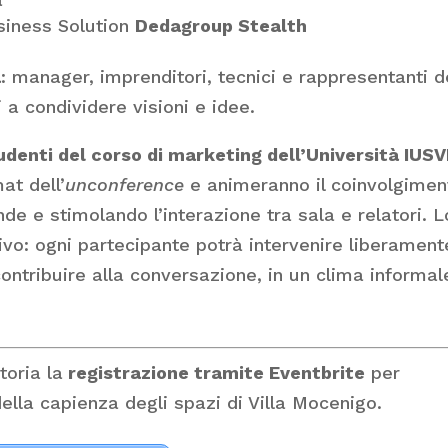
usiness Solution
Dedagroup Stealth
a
: manager, imprenditori, tecnici e rappresentanti d
 a condividere visioni e idee.
udenti del corso di marketing dell’Università IUS
at dell’
unconference
e animeranno il coinvolgimen
de e stimolando l’interazione tra sala e relatori. L
sivo: ogni partecipante potrà intervenire liberament
ntribuire alla conversazione, in un clima informal
toria la
registrazione tramite Eventbrite
per
 della capienza degli spazi di Villa Mocenigo.