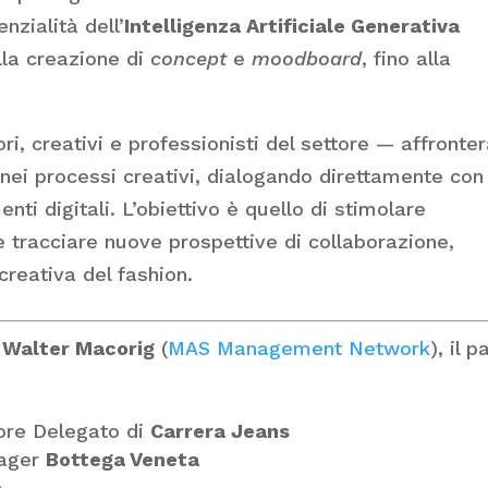
nzialità dell’
Intelligenza Artificiale Generativa
lla creazione di
concept
e
moodboard
, fino alla
i, creativi e professionisti del settore — affronterà
nei processi creativi, dialogando direttamente con 
ti digitali. L’obiettivo è quello di stimolare
e tracciare nuove prospettive di collaborazione,
 creativa del fashion.
e
Walter Macorig
(
MAS Management Network
), il p
ore Delegato di
Carrera Jeans
nager
Bottega Veneta
a