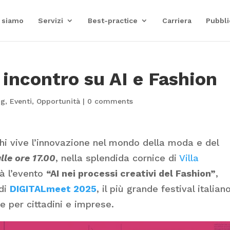
 siamo
Servizi
Best-practice
Carriera
Pubbli
 incontro su AI e Fashion
og
,
Eventi
,
Opportunità
|
0 comments
i vive l’innovazione nel mondo della moda e del
lle ore 17.00
, nella splendida cornice di
Villa
rrà l’evento
“AI nei processi creativi del Fashion”
,
 di
DIGITALmeet 2025
, il più grande festival italian
le per cittadini e imprese.