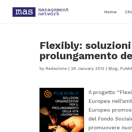
Home
Chi
Flexibly: soluzioni
prolungamento del
by
Redazione
|
26 January 2012
|
Blog
,
Pubbl
Il progetto “Fle
Europea nell’amb
Europeo promosse
del Fondo Socia
promuovere nuovi